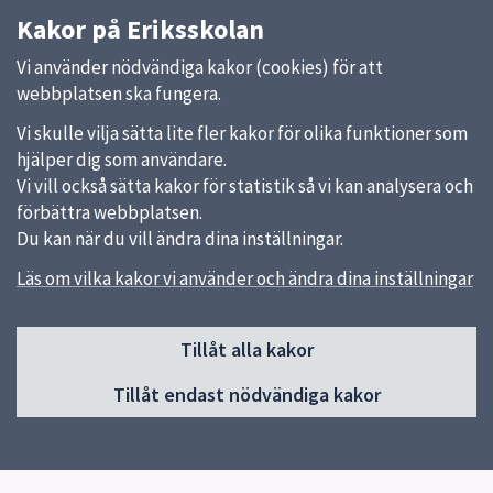
Kakor på Eriksskolan
Vi använder nödvändiga kakor (cookies) för att
webbplatsen ska fungera.
Vi skulle vilja sätta lite fler kakor för olika funktioner som
hjälper dig som användare.
Vi vill också sätta kakor för statistik så vi kan analysera och
förbättra webbplatsen.
Du kan när du vill ändra dina inställningar.
Läs om vilka kakor vi använder och ändra dina inställningar
Sidfot
Tillåt alla kakor
Huvudmeny
Tillåt endast nödvändiga kakor
Start
Elevhälsa
Om skolan
Verksamheter och årskurser