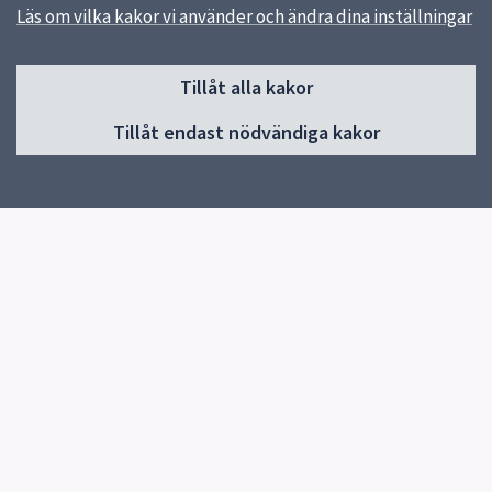
Läs om vilka kakor vi använder och ändra dina inställningar
Sidfot
Tillåt alla kakor
Huvudmeny
Tillåt endast nödvändiga kakor
Start
Elevhälsa
Om skolan
Verksamheter och årskurser
Studieverkstan
Kontakt
Nyheter
Snabblänkar
E-ungdom
Uppsala kommun
Skolverket