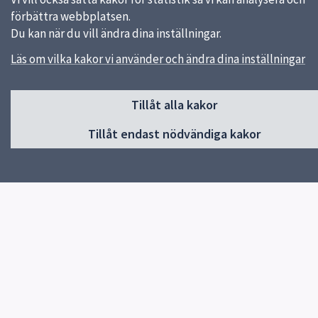
förbättra webbplatsen.
Du kan när du vill ändra dina inställningar.
Snabblänkar
Läs om vilka kakor vi använder och ändra dina inställningar
E-ungdom
Uppsala kommun
Skolverket
Tillåt alla kakor
Tillåt endast nödvändiga kakor
Kontakt
Eriksskolan
018-7276457
Skicka e-post
Geijersgatan 74
752 31 UPPSALA
Om webbplatsen
Om kakor och GDPR