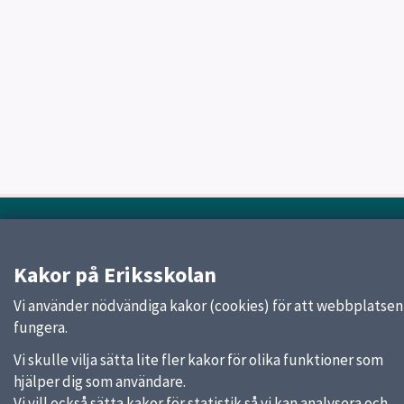
Sidfot
Huvudmeny
Start
Kakor på Eriksskolan
Elevhälsa
Om skolan
Vi använder nödvändiga kakor (cookies) för att webbplatsen
Verksamheter och årskurser
fungera.
Studieverkstan
Vi skulle vilja sätta lite fler kakor för olika funktioner som
Kontakt
hjälper dig som användare.
Nyheter
Vi vill också sätta kakor för statistik så vi kan analysera och