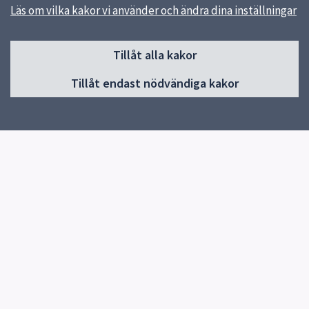
Läs om vilka kakor vi använder och ändra dina inställningar
Sidfot
Tillåt alla kakor
Huvudmeny
Tillåt endast nödvändiga kakor
Start
Elevhälsa
Om skolan
Verksamheter och årskurser
Studieverkstan
Kontakt
Nyheter
Snabblänkar
E-ungdom
Uppsala kommun
Skolverket