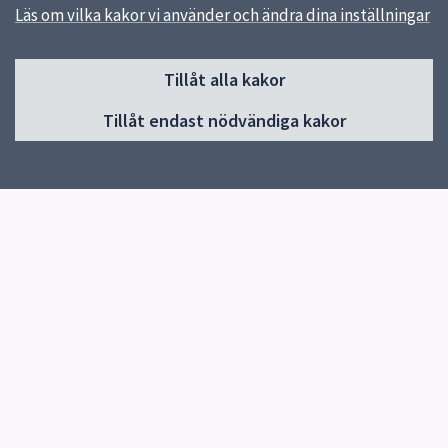
Läs om vilka kakor vi använder och ändra dina inställningar
Sidfot
Tillåt alla kakor
Huvudmeny
Tillåt endast nödvändiga kakor
Start
Elevhälsa
Om skolan
Verksamheter och årskurser
Studieverkstan
Kontakt
Nyheter
Snabblänkar
E-ungdom
Uppsala kommun
Skolverket