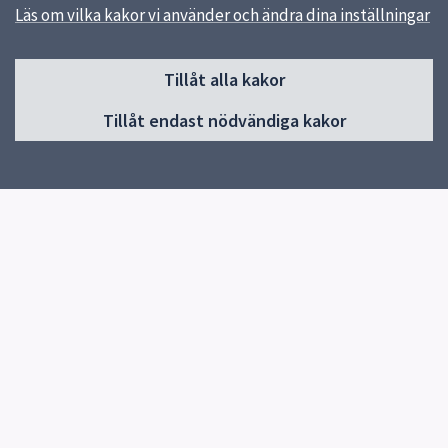
Läs om vilka kakor vi använder och ändra dina inställningar
Sidfot
Tillåt alla kakor
Huvudmeny
Tillåt endast nödvändiga kakor
Start
Elevhälsa
Om skolan
Verksamheter och årskurser
Studieverkstan
Kontakt
Nyheter
Snabblänkar
E-ungdom
Uppsala kommun
Skolverket