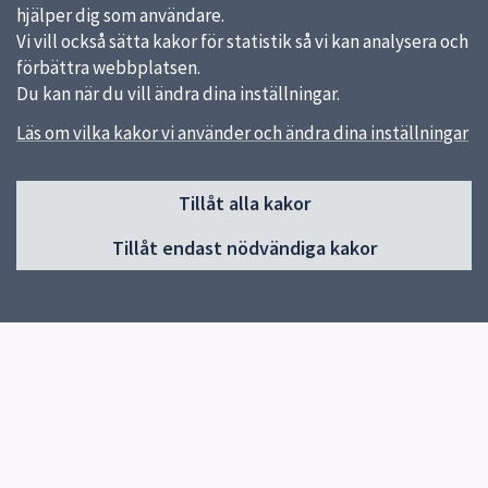
hjälper dig som användare.
Vi vill också sätta kakor för statistik så vi kan analysera och
förbättra webbplatsen.
Du kan när du vill ändra dina inställningar.
Läs om vilka kakor vi använder och ändra dina inställningar
Sidfot
Tillåt alla kakor
Huvudmeny
Tillåt endast nödvändiga kakor
Start
Elevhälsa
Om skolan
Verksamheter och årskurser
Studieverkstan
Kontakt
Nyheter