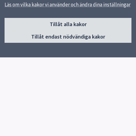
Läs om vilka kakor vi använder och ändra dina inställningar
Sidfot
Tillåt alla kakor
Huvudmeny
Tillåt endast nödvändiga kakor
Start
Elevhälsa
Om skolan
Verksamheter och årskurser
Studieverkstan
Kontakt
Nyheter
Snabblänkar
E-ungdom
Uppsala kommun
Skolverket