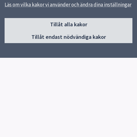
Läs om vilka kakor vi använder och ändra dina inställningar
Sidfot
Tillåt alla kakor
Huvudmeny
Tillåt endast nödvändiga kakor
Start
Elevhälsa
Om skolan
Verksamheter och årskurser
Studieverkstan
Kontakt
Nyheter
Snabblänkar
E-ungdom
Uppsala kommun
Skolverket